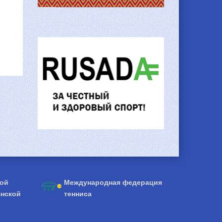
кой
Международная федерация
янской
тенниса