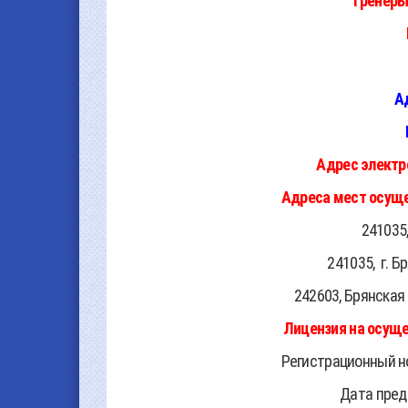
Тренеры
А
Адрес электр
Адреса мест осуще
241035
241035,
г. Б
242603, Брянская 
Лицензия на осуще
Регистрационный н
Дата предо