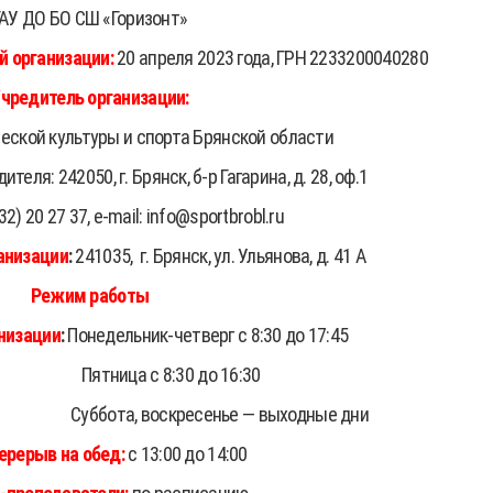
ГАУ ДО БО СШ «Горизонт»
й организации:
20 апреля 2023 года, ГРН 2233200040280
чредитель организации:
ской культуры и спорта Брянской области
еля: 242050, г. Брянск, б-р Гагарина, д. 28, оф.1
2) 20 27 37, e-mail: info@sportbrobl.ru
анизации
:
241035,
г. Брянск, ул. Ульянова, д. 41 А
Режим работы
низации
:
Понедельник-четверг с 8:30 до 17:45
ца с 8:30 до 16:30
скресенье — выходные дни
ерерыв на обед:
с 13:00 до 14:00