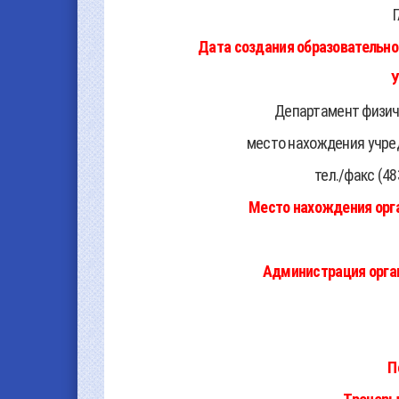
Дата создания образовательно
У
Департамент физиче
место нахождения учредит
тел./факс (483
Место нахождения орг
Администрация орга
Пятни
Суббота, во
П