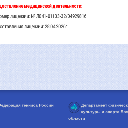
ществление медицинской деятельности
:
омер лицензии: № Л041-01133-32/04929816
ставления лицензии: 28.04.2026г.
едерация тенниса России
Департамент физичес
культуры и спорта Бр
области